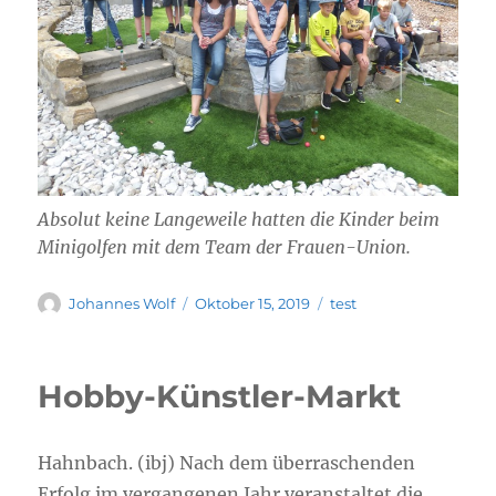
Absolut keine Langeweile hatten die Kinder beim
Minigolfen mit dem Team der Frauen-Union.
Autor
Veröffentlicht
Kategorien
Johannes Wolf
Oktober 15, 2019
test
am
Hobby-Künstler-Markt
Hahnbach. (ibj) Nach dem überraschenden
Erfolg im vergangenen Jahr veranstaltet die