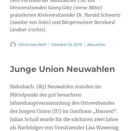
Dem Vorstand der Hahnbacher CSU um
Ortsvorsitzenden Georg Götz (vorne Mitte)
gratulierten Kreisvorsitzender Dr. Harald Schwartz
(zweiter von links) und Bürgermeister Bernhard
Lindner (rechts).
Autor
Veröffentlicht
Kategorien
Johannes Wolf
Oktober 15, 2019
Aktuelles
am
Junge Union Neuwahlen
Hahnbach. (ibj) Neuwahlen standen im
Mittelpunkt der gut besuchten
Jahreshauptversammlung des Ortsverbandes
der Jungen Union (JU) im Gasthaus „Hanserl“.
Julian Schall wurde für die nächsten zwei Jahre
als Nachfolger von Vorsitzender Lisa Wawersig