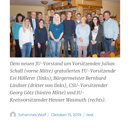
Dem neuen JU-Vorstand um Vorsitzenden Julian
Schall (vorne Mitte) gratulierten FU-Vorsitzende
Evi Höllerer (links); Bürgermeister Bernhard
Lindner (dritter von links), CSU-Vorsitzender
Georg Götz (hinten Mitte) und JU-
Kreisvorsitzender Henner Wasmuth (rechts).
Autor
Veröffentlicht
Kategorien
Johannes Wolf
Oktober 15, 2019
test
am