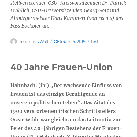
stellvertetenden CSU-Kreisvorsitzenden Dr. Patrick
Fröhlich, CSU-Ortsvorsitzenden Georg Götz und
Altbürgermeister Hans Kummert (von rechts) das
Fass Bockbier an.
Autor
Veröffentlicht
Kategorien
Johannes Wolf
Oktober 15, 2019
test
am
40 Jahre Frauen-Union
Hahnbach. (ibj) „Der wachsende Einfluss von
Frauen ist das einzige Beruhigende an
unserem politischen Leben“. Das Zitat des
1900 verstorbenen irischen Schriftstellers
Oscar Wilde war gleichsam das Leitmotiv zur
Feier des 40-jährigen Bestehens der Frauen-
Union (FU) Hahnbach. Zahlreiche Mitglieder